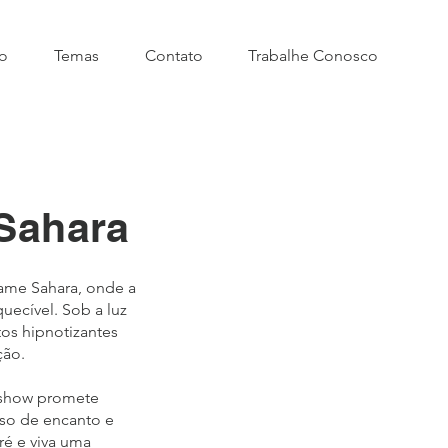
o
Temas
Contato
Trabalhe Conosco
Sahara
ame Sahara, onde a
ecível. Sob a luz
os hipnotizantes
ção.
e show promete
rso de encanto e
ré e viva uma